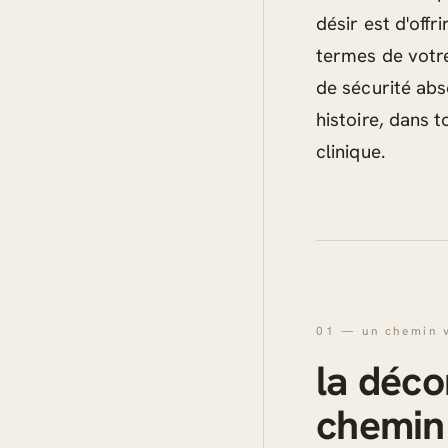
désir est d'offr
termes de votre
de sécurité abs
histoire, dans t
clinique.
01 — un chemin 
la déc
chemin