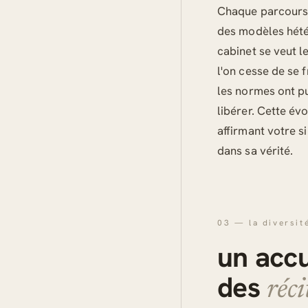
Chaque parcours d
des modèles hété
cabinet se veut l
l'on cesse de se 
les normes ont p
libérer. Cette évo
affirmant votre s
dans sa vérité.
03 — la diversit
un accu
des
réci