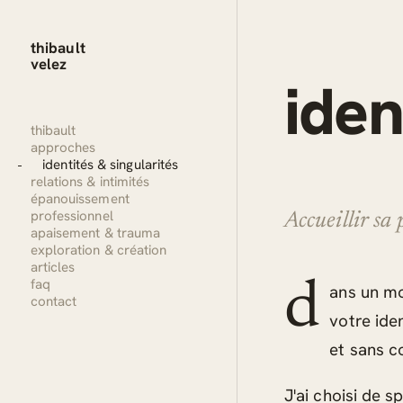
thibault
velez
iden
thibault
approches
identités & singularités
relations & intimités
épanouissement
professionnel
Accueillir sa 
apaisement & trauma
exploration & création
articles
faq
d
ans un mo
contact
votre ide
et sans 
J'ai choisi de