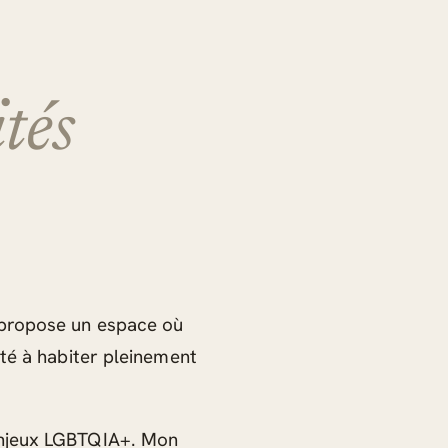
tés
 propose un espace où
ité à habiter pleinement
enjeux LGBTQIA+. Mon