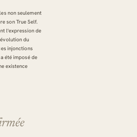
ales non seulement
e son True Self.
nt l'expression de
'évolution du
ces injonctions
s a été imposé de
une existence
irmée