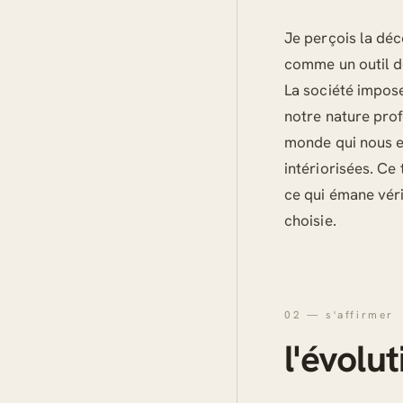
Je perçois la dé
comme un outil d
La société impose
notre nature prof
monde qui nous en
intériorisées. Ce
ce qui émane véri
choisie.
02 — s'affirmer
l'évolu